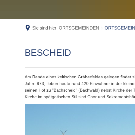
SC
ST
WA
Sie sind hier:
ORTSGEMEINDEN
ORTSGEMEIN
EL
EL
ORTSGEMEINDE
BESCHEID
BESCHEID
Am Rande eines keltischen Gräberfeldes gelegen findet s
Jahre 973, leben heute rund 420 Einwohner in der klei
seinen Hof zu "Bachscheid" (Bachwald) nebst Kirche der 
Kirche im spätgotischen Stil sind Chor und Sakramentsh