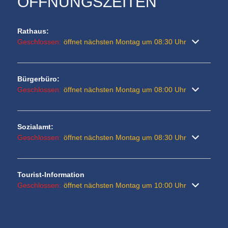
ÖFFNUNGSZEITEN
Rathaus:
Klicken, um weitere Öffnungs- oder Schließzeiten auszublenden
Geschlossen:
öffnet nächsten Montag um 08:30 Uhr
Bürgerbüro:
Klicken, um weitere Öffnungs- oder Schließzeiten auszublenden
Geschlossen:
öffnet nächsten Montag um 08:00 Uhr
Sozialamt:
Klicken, um weitere Öffnungs- oder Schließzeiten auszublenden
Geschlossen:
öffnet nächsten Montag um 08:30 Uhr
Tourist-Information
Klicken, um weitere Öffnungs- oder Schließzeiten auszublenden
Geschlossen:
öffnet nächsten Montag um 10:00 Uhr