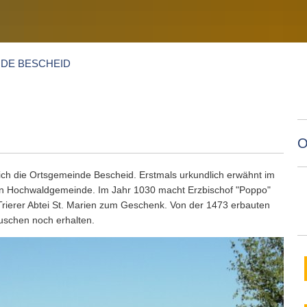
BÜRGERINFORMATIONS
HIEDSAMT
IMAGEFILM
VER- & EN
KOMMUNALBREVIER
ANDESAMT
EHRENAMTLICHE BEAUFTRAG
VG-WERKE
MANDATOS
HLEN
WASSERVE
DE BESCHEID
EKTRONISCHE KOMMUNIKATION
ABWASSER
EKTRONISCHE RECHNUNGEN
ENTGELTE 
ZÄHLERST
O
ich die Ortsgemeinde Bescheid. Erstmals urkundlich erwähnt im
nen Hochwaldgemeinde. Im Jahr 1030 macht Erzbischof "Poppo"
Trierer Abtei St. Marien zum Geschenk. Von der 1473 erbauten
äuschen noch erhalten.