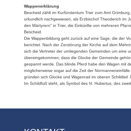
Wappenerklärung
Bescheid zählt im Kurfürstentum Trier zum Amt Grimburg, 
urkundlich nachgewiesen, als Erzbischof Theoderich im J
den Märtyrern" in Trier, die Einkünfte von mehreren Pfarr
Bescheid.
Die Wappenbildung geht zurück auf eine Sage, die der V
berichtet. Nach der Zerstörung der Kirche auf dem Mehri
sich die Vertreter der umliegenden Gemeinden um eine un
übereingekommen, dass die Glocke der Gemeinde gehören s
gespannt werde. Das blinde Pferd habe den Wagen mit der
möglicherweise sogar auf die Zeit der Normanneneinfälle z
gründen sich Glocke und Wagenrad im oberen Schildteil.
Im Schildfuß steht, als Symbol des hl. Hubertus, des zwe