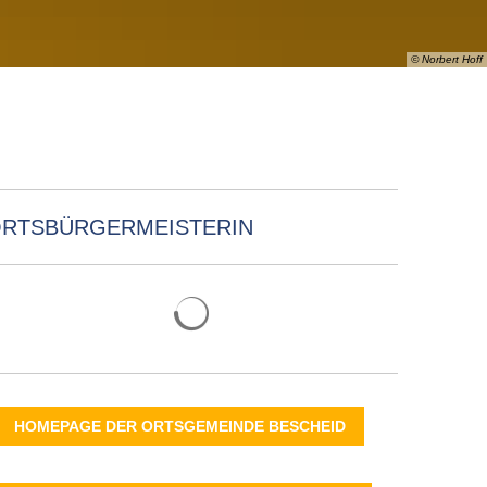
PORTAL
TSORGER
NETZWERKE
VERANSTALTUNGEN
TE
INFOMATERIAL
SENIOREN
© Norbert Hoff
RSORGUNG
SHOP
GLEICHSTELLUNG
MENSCHEN MIT BEHINDERUNG
BESEITIGUNG
& TARIFE
AND
RTSBÜRGERMEISTERIN
HOMEPAGE DER ORTSGEMEINDE BESCHEID