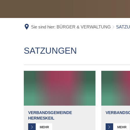
SC
ST
WA
Sie sind hier:
BÜRGER & VERWALTUNG
SATZ
EL
EL
SATZUNGEN
SATZUNGEN
VERBANDSGEMEINDE
VERBANDS
HERMESKEIL
MEHR
MEHR