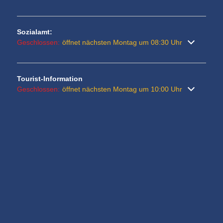
Sozialamt:
Klicken, um weitere Öffnungs- oder Schließzeiten auszublenden
Geschlossen:
öffnet nächsten Montag um 08:30 Uhr
Tourist-Information
Klicken, um weitere Öffnungs- oder Schließzeiten auszublenden
Geschlossen:
öffnet nächsten Montag um 10:00 Uhr