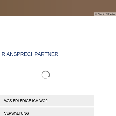
PORTAL
TSORGER
NETZWERKE
VERANSTALTUNGEN
TE
INFOMATERIAL
SENIOREN
© Frank Wilhelmi
RSORGUNG
SHOP
GLEICHSTELLUNG
MENSCHEN MIT BEHINDERUNG
BESEITIGUNG
& TARIFE
AND
HR ANSPRECHPARTNER
Suchergebnisse werden geladen
WAS ERLEDIGE ICH WO?
VERWALTUNG