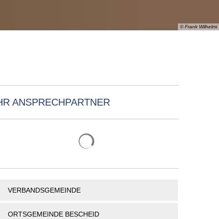
PORTAL
TSORGER
NETZWERKE
VERANSTALTUNGEN
TE
INFOMATERIAL
SENIOREN
© Frank Wilhelmi
RSORGUNG
SHOP
GLEICHSTELLUNG
MENSCHEN MIT BEHINDERUNG
BESEITIGUNG
& TARIFE
AND
HR ANSPRECHPARTNER
Suchergebnisse werden geladen
VERBANDSGEMEINDE
ORTSGEMEINDE BESCHEID