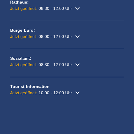
Rathaus:
Klicken, um weitere Öffnungs- oder Schließzeiten auszublenden
Jetzt geöffnet:
08:30
-
12:00
Uhr
Von 08:30 bis 12:00 Uhr
Bürgerbüro:
Klicken, um weitere Öffnungs- oder Schließzeiten auszublenden
Jetzt geöffnet:
08:00
-
12:00
Uhr
Von 08:00 bis 12:00 Uhr
Sozialamt:
Klicken, um weitere Öffnungs- oder Schließzeiten auszublenden
Jetzt geöffnet:
08:30
-
12:00
Uhr
Von 08:30 bis 12:00 Uhr
Tourist-Information
Klicken, um weitere Öffnungs- oder Schließzeiten auszublenden
Jetzt geöffnet:
10:00
-
12:00
Uhr
Von 10:00 bis 12:00 Uhr