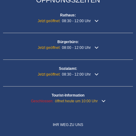
Rathaus:
Klicken, um weitere Öffnungs- oder Schließzeiten auszubl
Jetzt geöffnet:
08:30
-
12:00
Uhr
Von 08:30 bis 12:00 Uhr
Bürgerbüro:
Klicken, um weitere Öffnungs- oder Schließzeiten auszubl
Jetzt geöffnet:
08:00
-
12:00
Uhr
Von 08:00 bis 12:00 Uhr
Sozialamt:
Klicken, um weitere Öffnungs- oder Schließzeiten auszubl
Jetzt geöffnet:
08:30
-
12:00
Uhr
Von 08:30 bis 12:00 Uhr
Tourist-Information
Klicken, um weitere Öffnungs- oder Schließzeiten auszublende
Geschlossen:
öffnet heute um 10:00 Uhr
IHR WEG ZU UNS