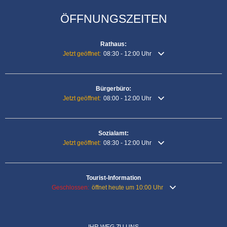
ÖFFNUNGSZEITEN
Rathaus:
Klicken, um weitere Öffnungs- oder Schließzeiten auszubl
Jetzt geöffnet:
08:30
-
12:00
Uhr
Von 08:30 bis 12:00 Uhr
Bürgerbüro:
Klicken, um weitere Öffnungs- oder Schließzeiten auszubl
Jetzt geöffnet:
08:00
-
12:00
Uhr
Von 08:00 bis 12:00 Uhr
Sozialamt:
Klicken, um weitere Öffnungs- oder Schließzeiten auszubl
Jetzt geöffnet:
08:30
-
12:00
Uhr
Von 08:30 bis 12:00 Uhr
Tourist-Information
Klicken, um weitere Öffnungs- oder Schließzeiten auszublende
Geschlossen:
öffnet heute um 10:00 Uhr