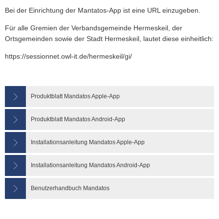
VER- & ENTSORGER
NETZWERKE
VERANS
STANDESAMT
EHRENAMTL
Bei der Einrichtung der Mantatos-App ist eine URL einzugeben.
VG-WERKE
INFOMAT
WAHLEN
Für alle Gremien der Verbandsgemeinde Hermeskeil, der
WASSERVERSORGUNG
SHOP
Ortsgemeinden sowie der Stadt Hermeskeil, lautet diese einheitlich:
ELEKTRONISCHE KOMMUNIKATION
ABWASSERBESEITIGUNG
https://sessionnet.owl-it.de/hermeskeil/gi/
ELEKTRONISCHE RECHNUNGEN
ENTGELTE & TARIFE
ZÄHLERSTAND
Produktblatt Mandatos Apple-App
Produktblatt Mandatos Android-App
Installationsanleitung Mandatos Apple-App
Installationsanleitung Mandatos Android-App
Benutzerhandbuch Mandatos