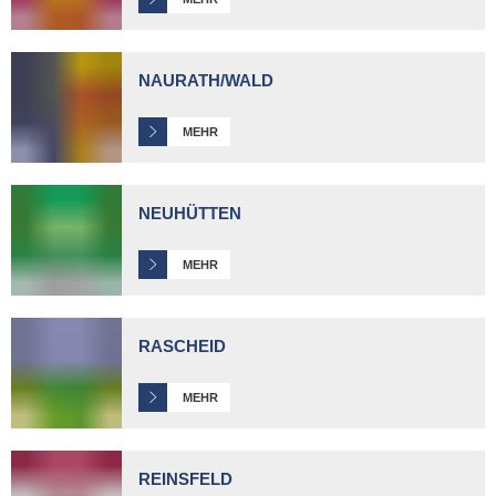
NAURATH/WALD
MEHR
NEUHÜTTEN
MEHR
RASCHEID
MEHR
REINSFELD