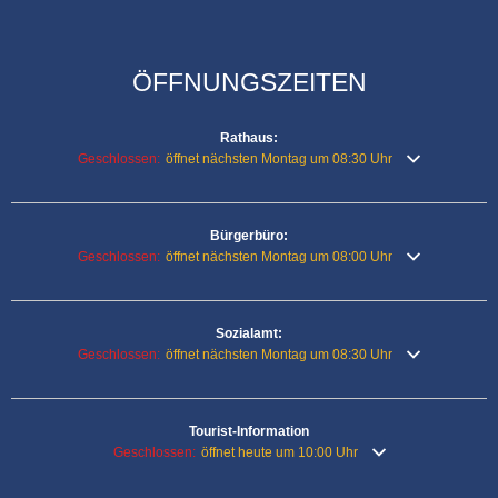
ÖFFNUNGSZEITEN
Rathaus:
Klicken, um weitere Öffnungs- oder Schließzeiten auszublenden
Geschlossen:
öffnet nächsten Montag um 08:30 Uhr
Bürgerbüro:
Klicken, um weitere Öffnungs- oder Schließzeiten auszublenden
Geschlossen:
öffnet nächsten Montag um 08:00 Uhr
Sozialamt:
Klicken, um weitere Öffnungs- oder Schließzeiten auszublenden
Geschlossen:
öffnet nächsten Montag um 08:30 Uhr
Tourist-Information
Klicken, um weitere Öffnungs- oder Schließzeiten auszublende
Geschlossen:
öffnet heute um 10:00 Uhr