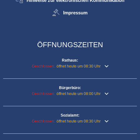
Hinweise zur elektronischen Kommunikation
Impressum
ÖFFNUNGSZEITEN
Rathaus:
Klicken, um weitere Öffnungs- oder Schließzeiten auszublende
Geschlossen:
öffnet heute um 08:30 Uhr
Bürgerbüro:
Klicken, um weitere Öffnungs- oder Schließzeiten auszublende
Geschlossen:
öffnet heute um 08:00 Uhr
Sozialamt:
Klicken, um weitere Öffnungs- oder Schließzeiten auszublende
Geschlossen:
öffnet heute um 08:30 Uhr