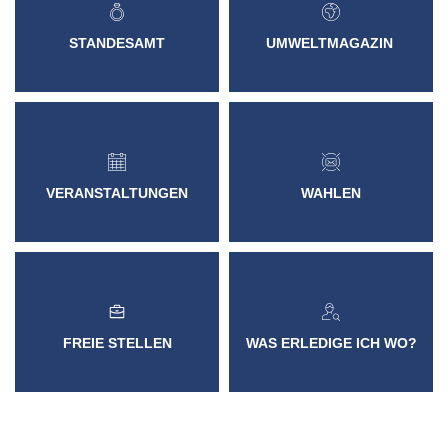
VER- & ENTSORGER
NETZWERKE
VERANS
STANDESAMT
EHRENAMTL
VG-WERKE
INFOMAT
STANDESAMT
UMWELTMAGAZIN
WAHLEN
WASSERVERSORGUNG
SHOP
ELEKTRONISCHE KOMMUNIKATION
ABWASSERBESEITIGUNG
ELEKTRONISCHE RECHNUNGEN
ENTGELTE & TARIFE
ZÄHLERSTAND
VERANSTALTUNGEN
WAHLEN
WAS ERLEDIGE ICH WO?
FREIE STELLEN