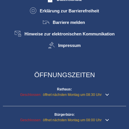
Erklärung zur Barrierefreiheit
Barriere melden
Hinweise zur elektronischen Kommunikation
Impressum
ÖFFNUNGSZEITEN
Rathaus:
Klicken, um weitere Öffnungs- oder Schließzeiten auszublenden
Geschlossen:
öffnet nächsten Montag um 08:30 Uhr
Bürgerbüro:
Klicken, um weitere Öffnungs- oder Schließzeiten auszublenden
Geschlossen:
öffnet nächsten Montag um 08:00 Uhr