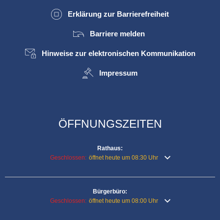
Erklärung zur Barrierefreiheit
Barriere melden
Hinweise zur elektronischen Kommunikation
Impressum
ÖFFNUNGSZEITEN
Rathaus:
Klicken, um weitere Öffnungs- oder Schließzeiten auszublende
Geschlossen:
öffnet heute um 08:30 Uhr
Bürgerbüro:
Klicken, um weitere Öffnungs- oder Schließzeiten auszublende
Geschlossen:
öffnet heute um 08:00 Uhr