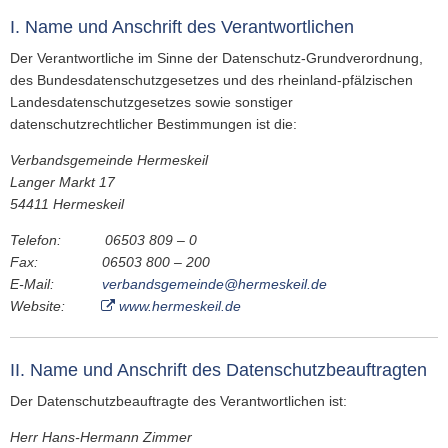
VER- & ENTSORGER
NETZWERKE
VERANS
MEDIA
STANDESAMT
EHRENAMTL
I. Name und Anschrift des Verantwortlichen
VG-WERKE
INFOMAT
WAHLEN
Der Verantwortliche im Sinne der Datenschutz-Grundverordnung,
WASSERVERSORGUNG
SHOP
des Bundesdatenschutzgesetzes und des rheinland-pfälzischen
ELEKTRONISCHE KOMMUNIKATION
Landesdatenschutzgesetzes sowie sonstiger
ABWASSERBESEITIGUNG
ELEKTRONISCHE RECHNUNGEN
datenschutzrechtlicher Bestimmungen ist die:
ENTGELTE & TARIFE
Verbandsgemeinde Hermeskeil
ZÄHLERSTAND
Langer Markt 17
54411 Hermeskeil
Telefon: 06503 809 – 0
Fax: 06503 800 – 200
E-Mail:
verbandsgemeinde@hermeskeil.de
Website:
www.hermeskeil.de
II. Name und Anschrift des Datenschutzbeauftragten
Der Datenschutzbeauftragte des Verantwortlichen ist:
Herr Hans-Hermann Zimmer