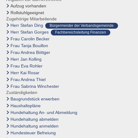
VER- & ENTSORGER
NETZWERKE
VERANS
STANDESAMT
EHRENAMTL
Aufzug vorhanden
VG-WERKE
INFOMAT
Rollstuhlgeeignet
WAHLEN
Zugehörige Mitarbeitende
WASSERVERSORGUNG
SHOP
ELEKTRONISCHE KOMMUNIKATION
Herr Stefan Ding
Bürgermeister der Verbandsgemeinde
Herr Stefan Gorges
ABWASSERBESEITIGUNG
Fachbereichsleitung Finanzen
ELEKTRONISCHE RECHNUNGEN
Frau Carolin Becker
ENTGELTE & TARIFE
Frau Tanja Bouillon
Frau Andrea Böttger
ZÄHLERSTAND
Herr Jan Kolling
Frau Eva Rohler
Herr Kai Rosar
Frau Andrea Thiel
Frau Sabrina Winchester
Zuständigkeiten
Baugrundstück erwerben
Haushaltspläne
Hundehaltung An- und Abmeldung
Hundehaltung abmelden
Hundehaltung anmelden
Hundesteuer Befreiung