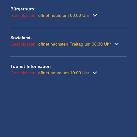
Bürgerbüro:
Klicken, um weitere Öffnungs- oder Schließzeiten auszublenden
Geschlossen:
öffnet heute um 08:00 Uhr
Sozialamt:
Klicken, um weitere Öffnungs- oder Schließzeiten auszublenden
Geschlossen:
öffnet nächsten Freitag um 08:30 Uhr
Tourist-Information
Klicken, um weitere Öffnungs- oder Schließzeiten auszublenden
Geschlossen:
öffnet heute um 10:00 Uhr