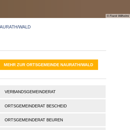
PORTAL
TSORGER
NETZWERKE
VERANSTALTUNGEN
TE
INFOMATERIAL
SENIOREN
© Frank Wilhelmi
RSORGUNG
SHOP
GLEICHSTELLUNG
AURATH/WALD
MENSCHEN MIT BEHINDERUNG
BESEITIGUNG
& TARIFE
AND
MEHR ZUR ORTSGEMEINDE NAURATH/WALD
VERBANDSGEMEINDERAT
ORTSGEMEINDERAT BESCHEID
ORTSGEMEINDERAT BEUREN