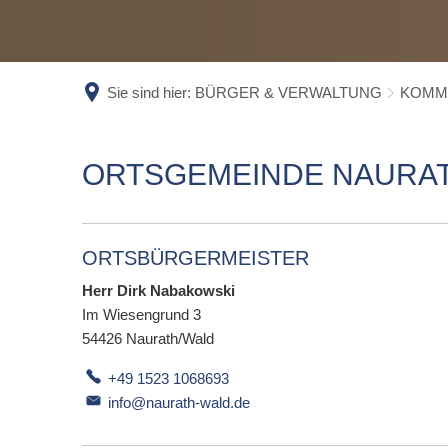
SC
ST
WA
Sie sind hier:
BÜRGER & VERWALTUNG
KOMM
EL
EL
ORTSGEMEINDERAT
ORTSGEMEINDE NAURA
NAURATH/WALD
ORTSBÜRGERMEISTER
Herr Dirk Nabakowski
Im Wiesengrund 3
54426
Naurath/Wald
+49 1523 1068693
info@naurath-wald.de