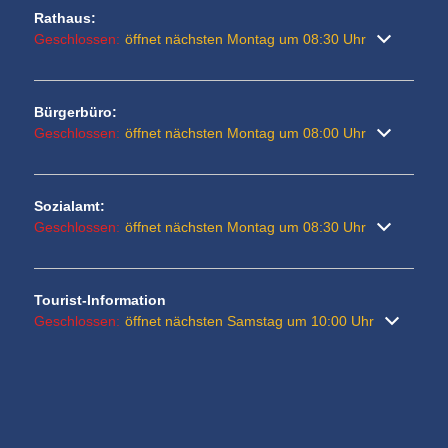
Rathaus:
Klicken, um weitere Öffnungs- oder Schließzeiten auszublenden
Geschlossen:
öffnet nächsten Montag um 08:30 Uhr
Bürgerbüro:
Klicken, um weitere Öffnungs- oder Schließzeiten auszublenden
Geschlossen:
öffnet nächsten Montag um 08:00 Uhr
Sozialamt:
Klicken, um weitere Öffnungs- oder Schließzeiten auszublenden
Geschlossen:
öffnet nächsten Montag um 08:30 Uhr
Tourist-Information
Klicken, um weitere Öffnungs- oder Schließzeiten auszublenden
Geschlossen:
öffnet nächsten Samstag um 10:00 Uhr