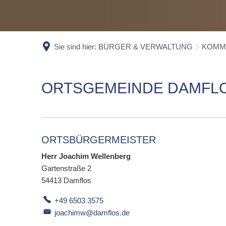
SC
ST
WA
Sie sind hier:
BÜRGER & VERWALTUNG
KOMM
EL
EL
ORTSGEMEINDERAT
ORTSGEMEINDE DAMFL
DAMFLOS
ORTSBÜRGERMEISTER
Herr Joachim Wellenberg
Gartenstraße 2
54413
Damflos
+49 6503 3575
joachimw@damflos.de