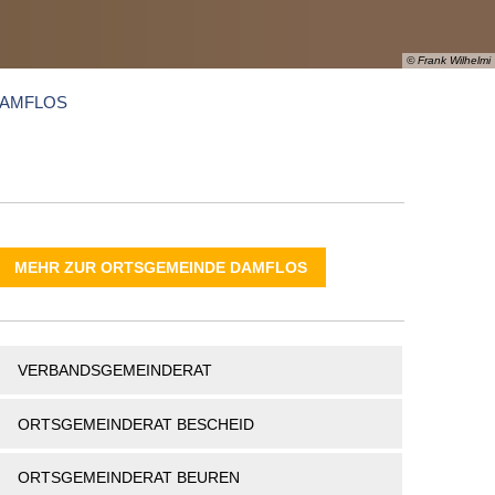
PORTAL
TSORGER
NETZWERKE
VERANSTALTUNGEN
TE
INFOMATERIAL
SENIOREN
© Frank Wilhelmi
RSORGUNG
SHOP
GLEICHSTELLUNG
DAMFLOS
MENSCHEN MIT BEHINDERUNG
BESEITIGUNG
& TARIFE
AND
MEHR ZUR ORTSGEMEINDE DAMFLOS
VERBANDSGEMEINDERAT
ORTSGEMEINDERAT BESCHEID
ORTSGEMEINDERAT BEUREN