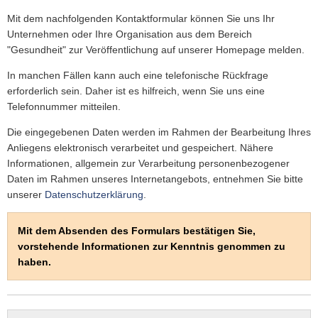
VER- & ENTSORGER
NETZWERKE
VERANS
MELDEN
STANDESAMT
EHRENAMTL
Mit dem nachfolgenden Kontaktformular können Sie uns Ihr
VG-WERKE
INFOMAT
Unternehmen oder Ihre Organisation aus dem Bereich
WAHLEN
"Gesundheit" zur Veröffentlichung auf unserer Homepage melden.
WASSERVERSORGUNG
SHOP
ELEKTRONISCHE KOMMUNIKATION
In manchen Fällen kann auch eine telefonische Rückfrage
ABWASSERBESEITIGUNG
ELEKTRONISCHE RECHNUNGEN
erforderlich sein. Daher ist es hilfreich, wenn Sie uns eine
ENTGELTE & TARIFE
Telefonnummer mitteilen.
ZÄHLERSTAND
Die eingegebenen Daten werden im Rahmen der Bearbeitung Ihres
Anliegens elektronisch verarbeitet und gespeichert. Nähere
Informationen, allgemein zur Verarbeitung personenbezogener
Daten im Rahmen unseres Internetangebots, entnehmen Sie bitte
unserer
Datenschutzerklärung
.
Mit dem Absenden des Formulars bestätigen Sie,
vorstehende Informationen zur Kenntnis genommen zu
haben.