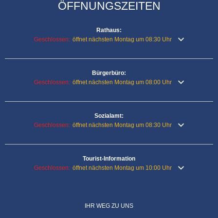
ÖFFNUNGSZEITEN
Rathaus:
Klicken, um weitere Öffnungs- oder Schließzeiten auszublenden
Geschlossen:
öffnet nächsten Montag um 08:30 Uhr
Bürgerbüro:
Klicken, um weitere Öffnungs- oder Schließzeiten auszublenden
Geschlossen:
öffnet nächsten Montag um 08:00 Uhr
Sozialamt:
Klicken, um weitere Öffnungs- oder Schließzeiten auszublenden
Geschlossen:
öffnet nächsten Montag um 08:30 Uhr
Tourist-Information
Klicken, um weitere Öffnungs- oder Schließzeiten auszublenden
Geschlossen:
öffnet nächsten Montag um 10:00 Uhr
IHR WEG ZU UNS