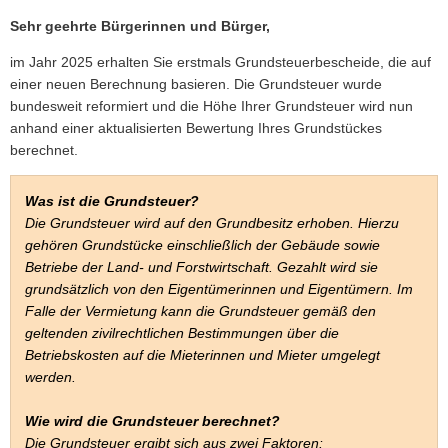
VER- & ENTSORGER
NETZWERKE
VERANS
STANDESAMT
EHRENAMTL
Sehr geehrte Bürgerinnen und Bürger,
VG-WERKE
INFOMAT
WAHLEN
im Jahr 2025 erhalten Sie erstmals Grundsteuerbescheide, die auf
WASSERVERSORGUNG
SHOP
ELEKTRONISCHE KOMMUNIKATION
einer neuen Berechnung basieren. Die Grundsteuer wurde
bundesweit reformiert und die Höhe Ihrer Grundsteuer wird nun
ABWASSERBESEITIGUNG
ELEKTRONISCHE RECHNUNGEN
anhand einer aktualisierten Bewertung Ihres Grundstückes
ENTGELTE & TARIFE
berechnet.
ZÄHLERSTAND
Was ist die Grundsteuer?
Die Grundsteuer wird auf den Grundbesitz erhoben. Hierzu
gehören Grundstücke einschließlich der Gebäude sowie
Betriebe der Land- und Forstwirtschaft. Gezahlt wird sie
grundsätzlich von den Eigentümerinnen und Eigentümern. Im
Falle der Vermietung kann die Grundsteuer gemäß den
geltenden zivilrechtlichen Bestimmungen über die
Betriebskosten auf die Mieterinnen und Mieter umgelegt
werden.
Wie wird die Grundsteuer berechnet?
Die Grundsteuer ergibt sich aus zwei Faktoren: