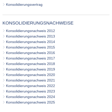
VER- & ENTSORGER
NETZWERKE
VERANS
STANDESAMT
EHRENAMTL
Konsolidierungsvertrag
VG-WERKE
INFOMAT
WAHLEN
WASSERVERSORGUNG
SHOP
ELEKTRONISCHE KOMMUNIKATION
KONSOLIDIERUNGSNACHWEISE
ABWASSERBESEITIGUNG
ELEKTRONISCHE RECHNUNGEN
Konsolidierungsnachweis 2012
ENTGELTE & TARIFE
Konsolidierungsnachweis 2013
Konsolidierungsnachweis 2014
ZÄHLERSTAND
Konsolidierungsnachweis 2015
Konsolidierungsnachweis 2016
Konsolidierungsnachweis 2017
Konsolidierungsnachweis 2018
Konsolidierungsnachweis 2019
Konsolidierungsnachweis 2020
Konsolidierungsnachweis 2021
Konsolidierungsnachweis 2022
Konsolidierungsnachweis 2023
Konsolidierungsnachweis 2024
Konsolidierungsnachweis 2025