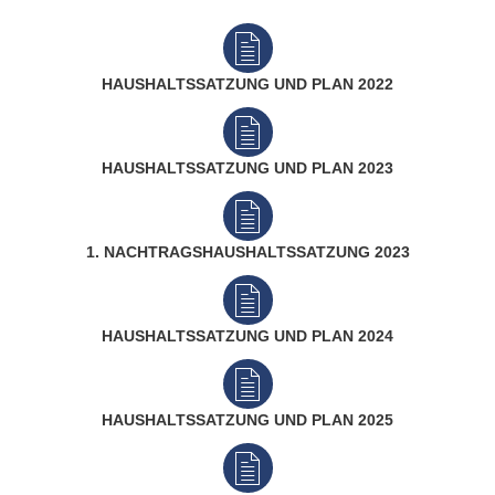
VER- & ENTSORGER
NETZWERKE
VERANS
STANDESAMT
EHRENAMTL
VG-WERKE
INFOMAT
WAHLEN
WASSERVERSORGUNG
SHOP
HAUSHALTSSATZUNG UND PLAN 2022
ELEKTRONISCHE KOMMUNIKATION
ABWASSERBESEITIGUNG
ELEKTRONISCHE RECHNUNGEN
ENTGELTE & TARIFE
HAUSHALTSSATZUNG UND PLAN 2023
ZÄHLERSTAND
1. NACHTRAGSHAUSHALTSSATZUNG 2023
HAUSHALTSSATZUNG UND PLAN 2024
HAUSHALTSSATZUNG UND PLAN 2025