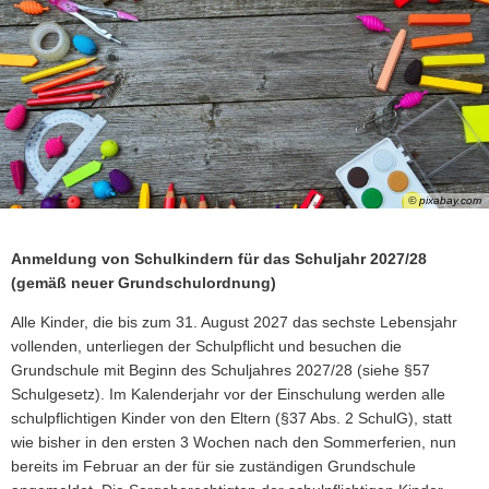
VER- & ENTSORGER
NETZWERKE
VERANS
STANDESAMT
EHRENAMTL
VG-WERKE
INFOMAT
WAHLEN
WASSERVERSORGUNG
SHOP
ELEKTRONISCHE KOMMUNIKATION
ABWASSERBESEITIGUNG
ELEKTRONISCHE RECHNUNGEN
ENTGELTE & TARIFE
ZÄHLERSTAND
© pixabay.com
Anmeldung von Schulkindern für das Schuljahr 2027/28
(gemäß neuer Grundschulordnung)
Alle Kinder, die bis zum 31. August 2027 das sechste Lebensjahr
vollenden, unterliegen der Schulpflicht und besuchen die
Grundschule mit Beginn des Schuljahres 2027/28 (siehe §57
Schulgesetz). Im Kalenderjahr vor der Einschulung werden alle
schulpflichtigen Kinder von den Eltern (§37 Abs. 2 SchulG), statt
wie bisher in den ersten 3 Wochen nach den Sommerferien, nun
bereits im Februar an der für sie zuständigen Grundschule