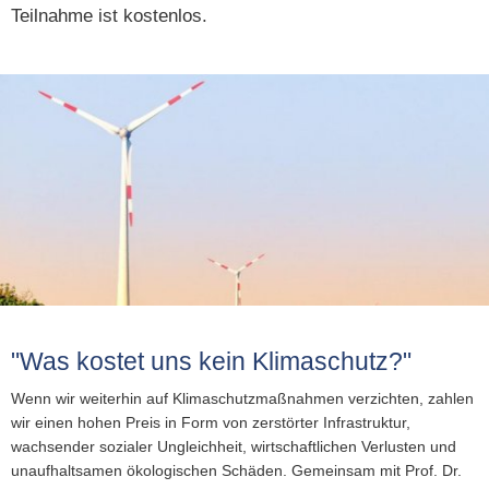
VER- & ENTSORGER
NETZWERKE
VERANS
STANDESAMT
EHRENAMTL
Teilnahme ist kostenlos.
VG-WERKE
INFOMAT
WAHLEN
WASSERVERSORGUNG
SHOP
ELEKTRONISCHE KOMMUNIKATION
ABWASSERBESEITIGUNG
ELEKTRONISCHE RECHNUNGEN
ENTGELTE & TARIFE
ZÄHLERSTAND
"Was kostet uns kein Klimaschutz?"
Wenn wir weiterhin auf Klimaschutzmaßnahmen verzichten, zahlen
wir einen hohen Preis in Form von zerstörter Infrastruktur,
wachsender sozialer Ungleichheit, wirtschaftlichen Verlusten und
unaufhaltsamen ökologischen Schäden. Gemeinsam mit Prof. Dr.