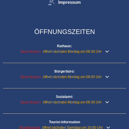
Impressum
ÖFFNUNGSZEITEN
Rathaus:
Klicken, um weitere Öffnungs- oder Schließzeiten auszublenden
Geschlossen:
öffnet nächsten Montag um 08:30 Uhr
Bürgerbüro:
Klicken, um weitere Öffnungs- oder Schließzeiten auszublenden
Geschlossen:
öffnet nächsten Montag um 08:00 Uhr
Sozialamt:
Klicken, um weitere Öffnungs- oder Schließzeiten auszublenden
Geschlossen:
öffnet nächsten Montag um 08:30 Uhr
Tourist-Information
Klicken, um weitere Öffnungs- oder Schließzeiten auszublenden
Geschlossen:
öffnet nächsten Samstag um 10:00 Uhr