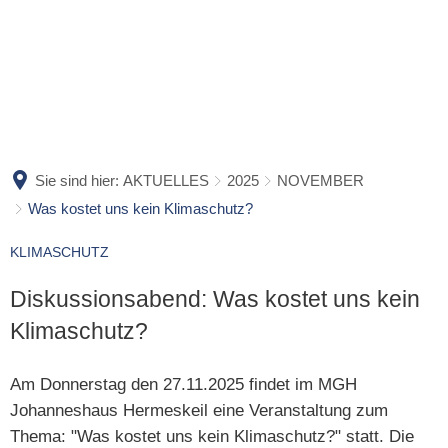
BÜRGER & VERWALTUNG
LEBEN BEI UNS
BAUEN & VERSORGUNG
WIRTSCHAFT
TOURISMUS
WAS ERLEDIGE ICH WO?
PORTRAIT 
AKTUELLE OFFENLAGEN
WIRTSCHAFTSSTAND
AKTUEL
VERWALTUNG
ORTSGEMEI
KLIMASCHUTZ
VERKEHRSANBINDUN
IHRE TO
Sie sind hier:
AKTUELLES
2025
NOVEMBER
AMTLICHE VERÖFFENTLICHUNGEN
BRANDSCH
Was kostet uns kein Klimaschutz?
BAUEN
BILDUNGSSTANDORT
DIE NAT
DATENSCHUTZ
FREIZEIT &
BREITBANDAUSBAU
LEBENSQUALITÄT
FIT & AKT
KLIMASCHUTZ
FINANZEN
GESUNDHEI
FLÄCHENNUTZUNGSPLAN
SERVICE & FÖRDERMI
AUSFLÜG
FREIE STELLEN
JUGEND & B
Diskussionsabend: Was kostet uns kein
FÖRDERPROJEKTE VERBANDSGEMEINDE
FÖRDERPROJEKTE V
FAMILIE
IHRE ANFRAGEN & ANREGUNGEN
KINDER, FA
Klimaschutz?
GEOPORTAL FÜR BÜRGER
INTERAKTIVER STADT
AUSLEIH
KOMMUNALPOLITIK
BÜRGERBU
Am Donnerstag den 27.11.2025 findet im MGH
HOCHWASSER- UND STARKREGENVORSORGE
JOB-FUTURE
ÜBERNA
SATZUNGEN
DEMOKRATI
Johanneshaus Hermeskeil eine Veranstaltung zum
LÄRMAKTIONSPLANUNG
ZAHLEN, DATEN, FAK
ESSEN &
SCHIEDSAMT
IMAGEFILM
Thema: "Was kostet uns kein Klimaschutz?" statt. Die