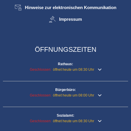
Hinweise zur elektronischen Kommunikation
Impressum
ÖFFNUNGSZEITEN
Rathaus:
Klicken, um weitere Öffnungs- oder Schließzeiten auszublende
Geschlossen:
öffnet heute um 08:30 Uhr
Bürgerbüro:
Klicken, um weitere Öffnungs- oder Schließzeiten auszublende
Geschlossen:
öffnet heute um 08:00 Uhr
Sozialamt:
Klicken, um weitere Öffnungs- oder Schließzeiten auszublende
Geschlossen:
öffnet heute um 08:30 Uhr