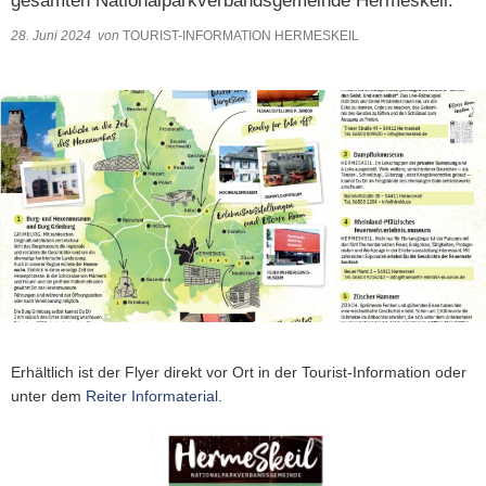
gesamten Nationalparkverbandsgemeinde Hermeskeil.
VER- & ENTSORGER
NETZWERKE
VERANS
STANDESAMT
EHRENAMTL
28. Juni 2024
von
TOURIST-INFORMATION HERMESKEIL
VG-WERKE
INFOMAT
WAHLEN
WASSERVERSORGUNG
SHOP
ELEKTRONISCHE KOMMUNIKATION
ABWASSERBESEITIGUNG
ELEKTRONISCHE RECHNUNGEN
ENTGELTE & TARIFE
ZÄHLERSTAND
Erhältlich ist der Flyer direkt vor Ort in der Tourist-Information oder
unter dem
Reiter Informaterial.