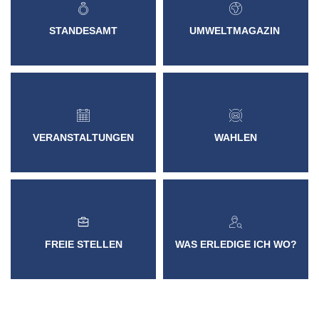
VER- & ENTSORGER
NETZWERKE
VERANS
STANDESAMT
EHRENAMTL
VG-WERKE
INFOMAT
STANDESAMT
UMWELTMAGAZIN
WAHLEN
WASSERVERSORGUNG
SHOP
ELEKTRONISCHE KOMMUNIKATION
ABWASSERBESEITIGUNG
ELEKTRONISCHE RECHNUNGEN
ENTGELTE & TARIFE
ZÄHLERSTAND
VERANSTALTUNGEN
WAHLEN
WAS ERLEDIGE ICH WO?
FREIE STELLEN