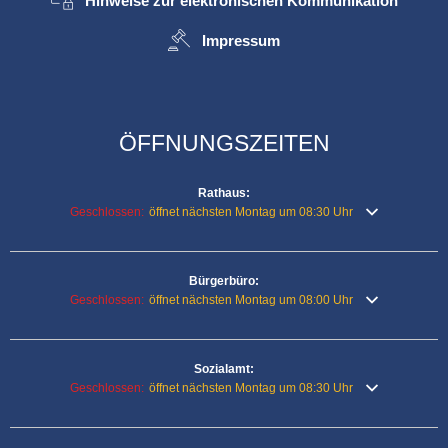
Hinweise zur elektronischen Kommunikation
Impressum
ÖFFNUNGSZEITEN
Rathaus:
Klicken, um weitere Öffnungs- oder Schließzeiten auszublenden
Geschlossen:
öffnet nächsten Montag um 08:30 Uhr
Bürgerbüro:
Klicken, um weitere Öffnungs- oder Schließzeiten auszublenden
Geschlossen:
öffnet nächsten Montag um 08:00 Uhr
Sozialamt:
Klicken, um weitere Öffnungs- oder Schließzeiten auszublenden
Geschlossen:
öffnet nächsten Montag um 08:30 Uhr