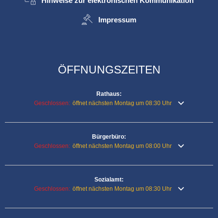
Hinweise zur elektronischen Kommunikation
Impressum
ÖFFNUNGSZEITEN
Rathaus:
Klicken, um weitere Öffnungs- oder Schließzeiten auszublenden
Geschlossen:
öffnet nächsten Montag um 08:30 Uhr
Bürgerbüro:
Klicken, um weitere Öffnungs- oder Schließzeiten auszublenden
Geschlossen:
öffnet nächsten Montag um 08:00 Uhr
Sozialamt:
Klicken, um weitere Öffnungs- oder Schließzeiten auszublenden
Geschlossen:
öffnet nächsten Montag um 08:30 Uhr