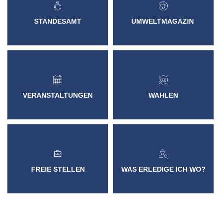
VER- & ENTSORGER
NETZWERKE
VERANS
STANDESAMT
EHRENAMTL
VG-WERKE
INFOMAT
STANDESAMT
UMWELTMAGAZIN
WAHLEN
WASSERVERSORGUNG
SHOP
ELEKTRONISCHE KOMMUNIKATION
ABWASSERBESEITIGUNG
ELEKTRONISCHE RECHNUNGEN
ENTGELTE & TARIFE
ZÄHLERSTAND
VERANSTALTUNGEN
WAHLEN
WAS ERLEDIGE ICH WO?
FREIE STELLEN